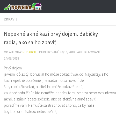
Preskočiť na obsah
ZDRAVIE
Nepekné akné kazí prvý dojem. Babičky
radia, ako sa ho zbaviť
OD AUTORA:
REDAKCIE
· PUBLIKOVANÉ
20/10/2018
· AKTUALIZOVANÉ
14/09/2018
Prvý dojem
je veľmi dôležitý, bohužiaľ ho môže pokaziť všeličo. Najčastejšie ho
kazí nepekné oblečenie (nie nadarmo sa hovorí, že
šaty robia človeka), ale tiež ho môže pokaziť akné,
za ktoré bohužiaľ nikto nemôže, napriek tomu sme za neho odsudzovaní.
akné, a stále hľadáte spôsob, ako sa efektívne akné zbaviť,
poradíme vám. Nemusíte sa strachovať z toho, že by naše
tipy boli drahé alebo nebezpečné,