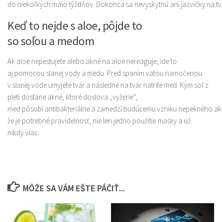
do niekoľkých málo týždňov. Dokonca sa nevyskytnú ani jazvičky na tvári
Keď to nejde s aloe, pôjde to
so soľou a medom
Ak aloe nepestujete alebo akné na aloe nereaguje, ide to
aj pomocou slanej vody a medu. Pred spaním vatou namočenou
v slanej vode umyjete tvár a následne na tvár natrite med. Kým soľ z
pleti dostane akné, ktoré doslova „vyžerie“,
med pôsobí antibakteriálne a zamedzí budúcemu vzniku nepekného akné
že je potrebné pravidelnosť, nie len jedno použitie masky a už
nikdy viac.
MÔŽE SA VÁM EŠTE PÁČIŤ...