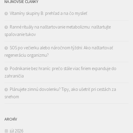
NAJNOVŠIE ČLÁNKY
Vitamíny skupiny B: prehľad a na čo myslieť
Ranné rituály na naštartovanie metabolizmu: naštartujte
spaľovanie tukov
SOS po večierku alebo náročnom týždni: Ako naštartovať
regeneráciu organizmu?
Podnikanie bez hraníc: prečo stále viac firiem expanduje do
zahraničia
Plánujete zimnú dovolenku? Tipy, ako ušetriť pri cestách za
snehom
ARCHÍV
júl 2026