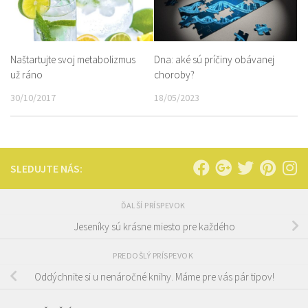
Dna: aké sú príčiny obávanej
Naštartujte svoj metabolizmus
choroby?
už ráno
18/05/2023
30/10/2017
SLEDUJTE NÁS:
ĎALŠÍ PRÍSPEVOK
Jeseníky sú krásne miesto pre každého
PREDOŠLÝ PRÍSPEVOK
Oddýchnite si u nenáročné knihy. Máme pre vás pár tipov!