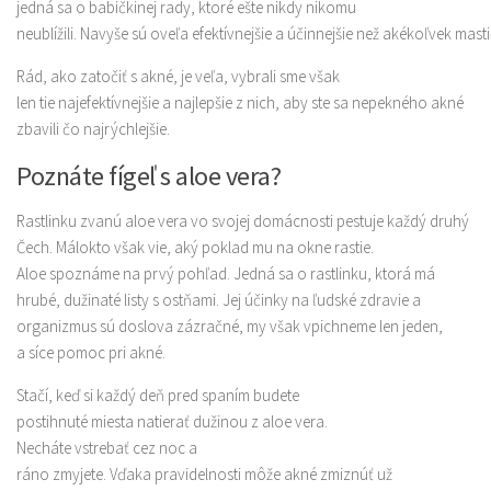
jedná sa o babičkinej rady, ktoré ešte nikdy nikomu
neublížili. Navyše sú oveľa efektívnejšie a účinnejšie než akékoľvek ma
Rád, ako zatočiť s akné, je veľa, vybrali sme však
len tie najefektívnejšie a najlepšie z nich, aby ste sa nepekného akné
zbavili čo najrýchlejšie.
Poznáte fígeľ s aloe vera?
Rastlinku zvanú aloe vera vo svojej domácnosti pestuje každý druhý
Čech. Málokto však vie, aký poklad mu na okne rastie.
Aloe spoznáme na prvý pohľad. Jedná sa o rastlinku, ktorá má
hrubé, dužinaté listy s ostňami. Jej účinky na ľudské zdravie a
organizmus sú doslova zázračné, my však vpichneme len jeden,
a síce pomoc pri akné.
Stačí, keď si každý deň pred spaním budete
postihnuté miesta natierať dužinou z aloe vera.
Necháte vstrebať cez noc a
ráno zmyjete. Vďaka pravidelnosti môže akné zmiznúť už