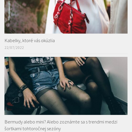
Kabelky, ktoré vás okúzlia
22/07/2022
Bermudy alebo mini? Alebo zoznámte sa s trendmi medzi
šortkami tohtoročnej sezóny