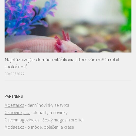
Najbláznivejšie domáci miláčikovia, ktoré vám môžu robiť
spoločnosť
30/08/2022
PARTNERS
Moestar.cz
- denní novinky ze světa
Oknovinky.cz
- aktuality a novinky
Czechmagazine.cz
- český magazín pro lidi
Modaes.cz
- o módě, oblečení a kráse