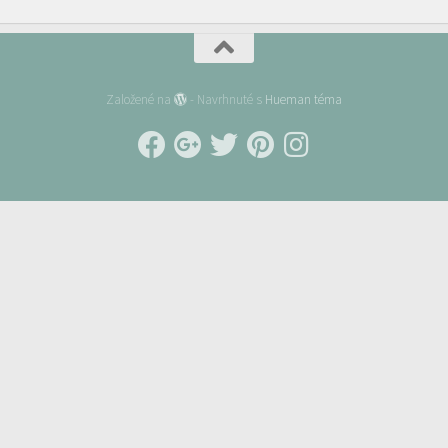
Založené na
- Navrhnuté s
Hueman téma