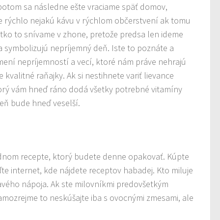
 potom sa následne ešte vraciame späť domov,
me rýchlo nejakú kávu v rýchlom občerstvení ak tomu
etko to snívame v zhone, pretože predsa len ideme
a symbolizujú nepríjemný deň. Iste to poznáte a
mení nepríjemností a vecí, ktoré nám práve nehrajú
 kvalitné raňajky. Ak si nestihnete variť lievance
 ktorý vám hneď ráno dodá všetky potrebné vitamíny
deň bude hneď veselší.
jednom recepte, ktorý budete denne opakovať. Kúpte
e internet, kde nájdete receptov habadej. Kto miluje
avého nápoja. Ak ste milovníkmi predovšetkým
Samozrejme to neskúšajte iba s ovocnými zmesami, ale