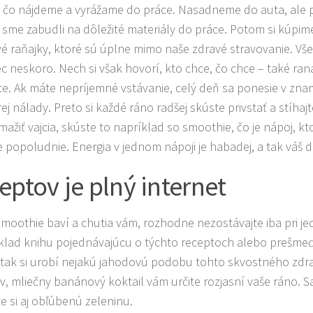
, čo nájdeme a vyrážame do práce. Nasadneme do auta, ale
 sme zabudli na dôležité materiály do práce. Potom si kúpi
é raňajky, ktoré sú úplne mimo naše zdravé stravovanie. Vš
c neskoro. Nech si však hovorí, kto chce, čo chce – také ran
te. Ak máte nepríjemné vstávanie, celý deň sa ponesie v zna
j nálady. Preto si každé ráno radšej skúste privstať a stíhajte
mažiť vajcia, skúste to napríklad so smoothie, čo je nápoj,
e popoludnie. Energia v jednom nápoji je habadej, a tak váš 
eptov je plný internet
smoothie baví a chutia vám, rozhodne nezostávajte iba pri 
íklad knihu pojednávajúcu o týchto receptoch alebo prešmeďt
 tak si urobí nejakú jahodovú podobu tohto skvostného zdr
, mliečny banánový koktail vám určite rozjasní vaše ráno. 
te si aj obľúbenú zeleninu.