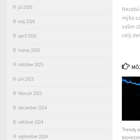
júl 2026
Nezabúd
mýlia s
máj 2026
vašim z
celý de
apríl 2026
marec 2026
október 2025
MÔŽ
jún 2025
február 2025
december 2024
október 2024
Trendy a
september 2024
biorezo