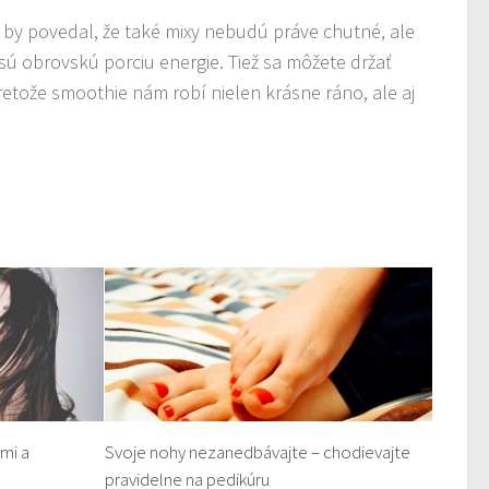
 by povedal, že také mixy nebudú práve chutné, ale
esú obrovskú porciu energie. Tiež sa môžete držať
etože smoothie nám robí nielen krásne ráno, ale aj
ými a
Svoje nohy nezanedbávajte – chodievajte
pravidelne na pedikúru