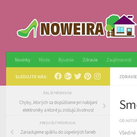
Preskočiť na obsah
Novinky
Móda
Bývanie
Zdravie
Zaujímavosti
SLEDUJTE NÁS:
ZDRAVIE
ĎALŠÍ PRÍSPEVOK
Smo
Chyby, ktorých sa dopúšťame pri nabíjaní
elektroniky a ktoré ju znižujú životnosť
OD AUTO
PREDOŠLÝ PRÍSPEVOK
Všedné 
Zariaďujeme spálňu do úspešných farieb