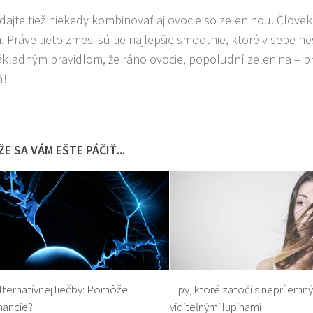
ajte tiež niekedy kombinovať aj ovocie so zeleninou. Človek
a. Práve tieto zmesi sú tie najlepšie smoothie, ktoré v sebe n
ákladným pravidlom, že ráno ovocie, popoludní zelenina – pr
ň!
E SA VÁM EŠTE PÁČIŤ...
lternatívnej liečby: Pomôže
Tipy, ktoré zatočí s nepríjemn
nancie?
viditeľnými lupinami