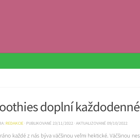
othies doplní každodenné
RA:
REDAKCIE
· PUBLIKOVANÉ
23/11/2022
· AKTUALIZOVANÉ
09/10/2022
ráno každé z nás býva väčšinou veľmi hektické. Väčšinou ne