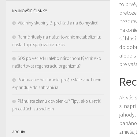
to prvé
NAJNOVŠIE ČLÁNKY
pretože
nezdrav
Vitamíny skupiny B: prehľad a na čo myslieť
nakonie
Ranné rituály na naštartovanie metabolizmu:
súhlasí
naštartujte spaľovanie tukov
do dobre
alebo s
SOS po večierku alebo náročnom týždni: Ako
pre vaš
naštartovať regeneráciu organizmu?
Rec
Podnikanie bez hraníc: prečo stále viac firiem
expanduje do zahraničia
Ak vás 
Plánujete zimnú dovolenku? Tipy, ako ušetriť
si napr
pri cestách za snehom
jahody,
banánov
zmiešaj
ARCHÍV