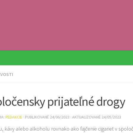
AVOSTI
ločensky prijateľné drogy
RA:
REDAKCIE
· PUBLIKOVANÉ
24/06/2023
· AKTUALIZOVANÉ
24/05/2023
aju, kávy alebo alkoholu rovnako ako fajčenie cigariet v spolo