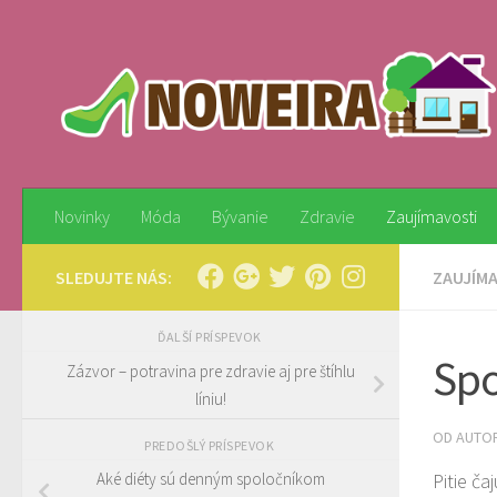
Preskočiť na obsah
Novinky
Móda
Bývanie
Zdravie
Zaujímavosti
SLEDUJTE NÁS:
ZAUJÍM
ĎALŠÍ PRÍSPEVOK
Spo
Zázvor – potravina pre zdravie aj pre štíhlu
líniu!
OD AUTO
PREDOŠLÝ PRÍSPEVOK
Pitie č
Aké diéty sú denným spoločníkom