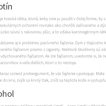
otín
je toxická látka, ktorá, keby sme ju použili v čistej forme, 
askulárnych ochorení rovnako ako chorôb zažívacieho a dýcha
e úzko súvisí s rakovinou pľúc, a to vďaka karcinogénnym lá
hádzame aj k problému pasívneho fajčenia. Dym z tlejúceho k
aného fajčiarom priamo z cigarety. Niektoré škodliviny sú 
 vdychovaného fajčiarom. Ak ste fajčiarom, uvedomte si, že neo
acovníkov a veľa ďalších, ktorí o to nestoja.
teraz vzniesť protiargument, že vás fajčenie upokojuje. Máte 
 do krvi, zvýši sa krvný tlak, zníži sa teplota kože a vystupňu
ohol
 je priamou príčinou mnohých úmrtí – napr. úmrtí v dôsle