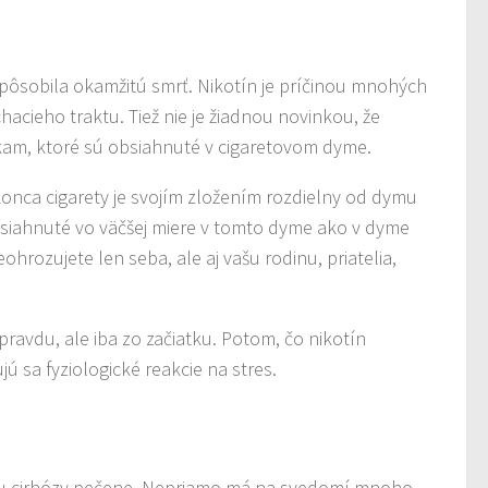
by spôsobila okamžitú smrť. Nikotín je príčinou mnohých
cieho traktu. Tiež nie je žiadnou novinkou, že
tkam, ktoré sú obsiahnuté v cigaretovom dyme.
onca cigarety je svojím zložením rozdielny od dymu
obsiahnuté vo väčšej miere v tomto dyme ako v dyme
hrozujete len seba, ale aj vašu rodinu, priatelia,
pravdu, ale iba zo začiatku. Potom, čo nikotín
jú sa fyziologické reakcie na stres.
dku cirhózy pečene. Nepriamo má na svedomí mnoho