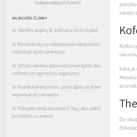
hollywoodskych hviezd?
povzbud
nárast 
NAJNOVŠIE ČLÁNKY
Kof
Vitamíny skupiny B: prehľad a na čo myslieť
Ranné rituály na naštartovanie metabolizmu:
Kofeín 
naštartujte spaľovanie tukov
nevníma
SOS po večierku alebo náročnom týždni: Ako
Káva je
naštartovať regeneráciu organizmu?
Nezabúd
príznak
Podnikanie bez hraníc: prečo stále viac firiem
expanduje do zahraničia
The
Plánujete zimnú dovolenku? Tipy, ako ušetriť
pri cestách za snehom
Do skup
čokolád