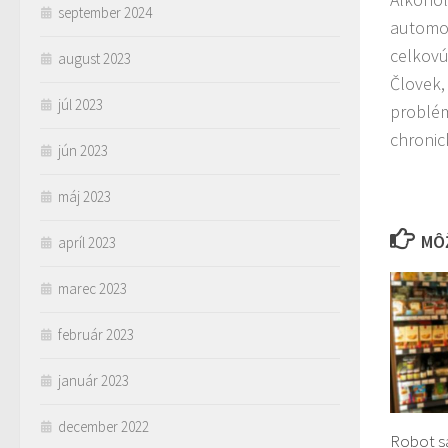
september 2024
automob
celkovú
august 2023
Človek,
júl 2023
problém
chronick
jún 2023
máj 2023
MÔŽ
apríl 2023
marec 2023
február 2023
január 2023
december 2022
Robot s