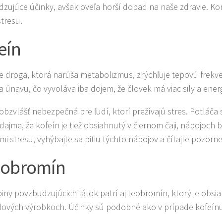
zujúce účinky, avšak oveľa horší dopad na naše zdravie. Ko
stresu.
eín
je droga, ktorá narúša metabolizmus, zrýchľuje tepovú frekve
 únavu, čo vyvoláva iba dojem, že človek má viac sily a energ
 obzvlášť nebezpečná pre ľudí, ktorí prežívajú stres. Potláč
ajme, že kofeín je tiež obsiahnutý v čiernom čaji, nápojoch bi
mi stresu, vyhýbajte sa pitiu týchto nápojov a čítajte pozorne
obromín
iny povzbudzujúcich látok patrí aj teobromín, ktorý je obs
ových výrobkoch. Účinky sú podobné ako v prípade kofeínu, 