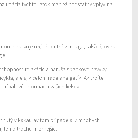
nzumácia týchto látok má tiež podstatný vplyv na
nciu a aktivuje určité centrá v mozgu, takže človek
ie.
a schopnosť relaxácie a narúša spánkové návyky.
cykla, ale aj v celom rade analgetík. Ak trpíte
 príbalovú informáciu vašich liekov.
iahnutý v kakau av tom prípade aj v mnohých
len o trochu miernejšie.