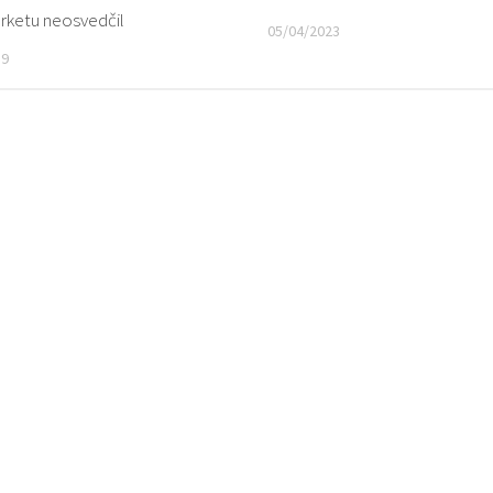
rketu neosvedčil
05/04/2023
19