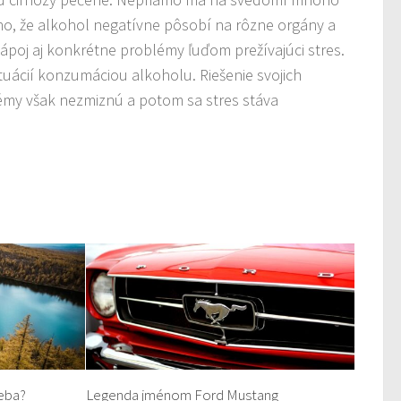
, že alkohol negatívne pôsobí na rôzne orgány a
oj aj konkrétne problémy ľuďom prežívajúci stres.
ituácií konzumáciou alkoholu. Riešenie svojich
émy však nezmiznú a potom sa stres stáva
seba?
Legenda jménom Ford Mustang