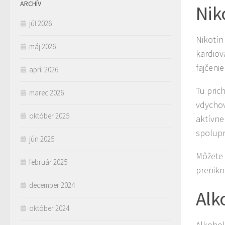
ARCHÍV
Nik
júl 2026
Nikotín 
máj 2026
kardiov
fajčeni
apríl 2026
Tu pric
marec 2026
vdychov
október 2025
aktívne
spolupr
jún 2025
Môžete 
február 2025
prenikne
december 2024
Alk
október 2024
Alkohol