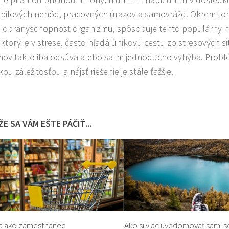
ilových nehôd, pracovných úrazov a samovrážd. Okrem toho
 obranyschopnosť organizmu, spôsobuje tento populárny náp
 ktorý je v strese, často hľadá únikovú cestu zo stresových s
ov takto iba odsúva alebo sa im jednoducho vyhýba. Probl
ou záležitosťou a nájsť riešenie je stále ťažšie.
E SA VÁM EŠTE PÁČIŤ...
a ako zamestnanec
Ako si viac uvedomovať sami 