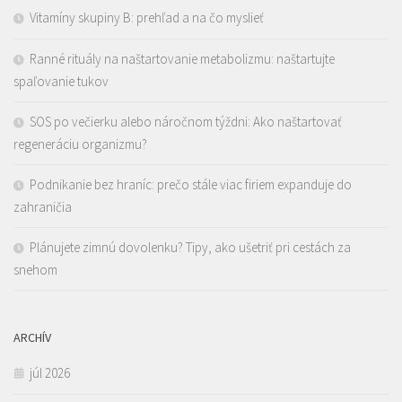
Vitamíny skupiny B: prehľad a na čo myslieť
Ranné rituály na naštartovanie metabolizmu: naštartujte
spaľovanie tukov
SOS po večierku alebo náročnom týždni: Ako naštartovať
regeneráciu organizmu?
Podnikanie bez hraníc: prečo stále viac firiem expanduje do
zahraničia
Plánujete zimnú dovolenku? Tipy, ako ušetriť pri cestách za
snehom
ARCHÍV
júl 2026