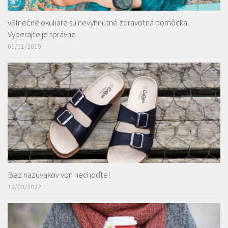
vSlnečné okuliare sú nevyhnutné zdravotná pomôcka.
Vyberajte je správne
01/11/2019
Bez nazúvakov von nechoďte!
19/09/2022