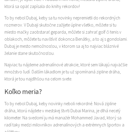
ktorá sa opäť zapísala do knihy rekordov!
To by nebol Dubaj, keby sa tu novinky nepremietli do rekordných
rozmerov. V Dubaji skutočne zažijete úplne všetko, môžete si tu
miesto mačky zaobstarať geparda, môžete si zahrať golf či tenis v
oblakoch, môžete tu navštíviť dokonca Benátky, a to aj s gondolami.
Dubaj je mesto nemožnosťou, v ktorom sa aj to najviac bláznivé
želanie stane skutočnosťou.
Najviac tu nájdeme adrenalínové atrakcie, ktoré sem lákajú najväčšie
množstvo ľudí. Ďalším lákadlom je tu už spomínaná zipline dráha,
ktorá je tou najdlhšou na celom svete.
Koľko meria?
To by nebol Dubaj, keby novinky neboli rekordné. Nová zipline
dráha, ktorú nájdete v mestskej štvrti Dubai Marina, je dlhá necelý
kilometer. Na svedomí ju má manažér Mohammed Javad, ktorý sa
radí taky medzi milovníkov adrenalínových a extrémnych športov a
zážitkov.