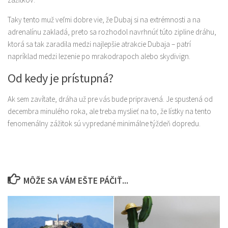
Taky tento muž veľmi dobre vie, že Dubaj si na extrémnosti a na
adrenalínu zakladá, preto sa rozhodol navrhnúť túto zipline dráhu,
ktorá sa tak zaradila medzi najlepšie atrakcie Dubaja – patrí
napríklad medzi lezenie po mrakodrapoch alebo skydivign.
Od kedy je prístupná?
Ak sem zavítate, dráha už pre vás bude pripravená. Je spustená od
decembra minulého roka, ale treba myslieť na to, že lístky na tento
fenomenálny zážitok sú vypredané minimálne týždeň dopredu.
MÔŽE SA VÁM EŠTE PÁČIŤ...