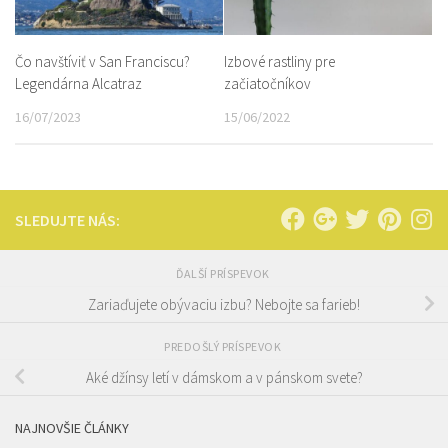
Čo navštíviť v San Franciscu?
Izbové rastliny pre
Legendárna Alcatraz
začiatočníkov
16/07/2023
15/06/2022
SLEDUJTE NÁS:
ĎALŠÍ PRÍSPEVOK
Zariaďujete obývaciu izbu? Nebojte sa farieb!
PREDOŠLÝ PRÍSPEVOK
Aké džínsy letí v dámskom a v pánskom svete?
NAJNOVŠIE ČLÁNKY