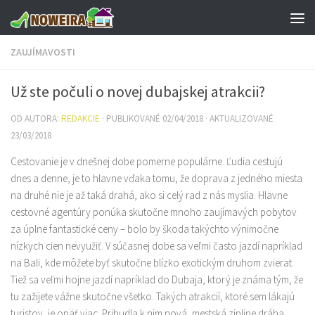
Preskočiť na obsah
ZAUJÍMAVOSTI
Už ste počuli o novej dubajskej atrakcii?
OD AUTORA:
REDAKCIE
· PUBLIKOVANÉ
02/04/2018
· AKTUALIZOVANÉ
23/03/2018
Cestovanie je v dnešnej dobe pomerne populárne. Ľudia cestujú
dnes a denne, je to hlavne vďaka tomu, že doprava z jedného miesta
na druhé nie je až taká drahá, ako si celý rad z nás myslia. Hlavne
cestovné agentúry ponúka skutočne mnoho zaujímavých pobytov
za úplne fantastické ceny – bolo by škoda takýchto výnimočne
nízkych cien nevyužiť. V súčasnej dobe sa veľmi často jazdí napríklad
na Bali, kde môžete byť skutočne blízko exotickým druhom zvierat.
Tiež sa veľmi hojne jazdí napríklad do Dubaja, ktorý je známa tým, že
tu zažijete vážne skutočne všetko. Takých atrakcií, ktoré sem lákajú
turistov, je opäť viac. Pribudla k nim nová, mestská zipline dráha,