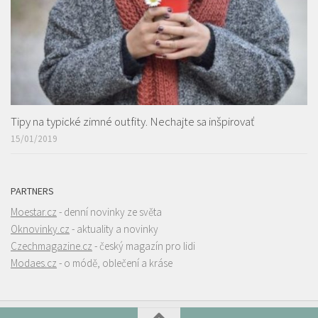
Tipy na typické zimné outfity. Nechajte sa inšpirovať
15/01/2019
PARTNERS
Moestar.cz
- denní novinky ze světa
Oknovinky.cz
- aktuality a novinky
Czechmagazine.cz
- český magazín pro lidi
Modaes.cz
- o módě, oblečení a kráse