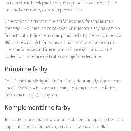
na namiešanie hnedej môžete využiť aj modrú a oranžovú či iné
farebné kombinácie, ktoré si tu predstavíme.
V niektorých článkoch o miešaní farieb sme si farebný kruh už
predstavili. Poďme si ho zopakovať. Kruh je rozdelený na časti vo
farbách dúhy. Nájdeme na ňom primárne farby (červenú, modrú a
žltú), ktoré sa z iných farieb nedajú namiešať, ale pomocou nich
miešame farby sekundárne (oranžová, zelená, purpurová). V
poslednom rade farebný kruh obsahuje farby terciálne.
Primárne farby
Pokiaľ zmiešate všetky tri primárne farby dohromady, dostaneme
hnedú. Keď si trochu zaexperimentujete a zmeníte pomer farieb,
ľahko zmeníte aj výsledný tón.
Komplementárne farby
To sú také, ktoré ležia vo farebnom kruhu priamo oproti sebe. Je to
napríklad modrá a oranžová, červená a zelená alebo žltá a