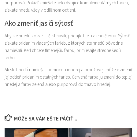
purpurová. Pokiaľ zmiešate tieto dvojice komplementárnych farieb,
získate hnedú vždy v odlišnom odtieni.
Ako zmeniť jas či sýtosť
Aby ste hnedú zosvetlili či stmavili, pridajte bielu alebo čiernu. Sýtosť
získate pridaním viacerých farieb, z ktorých ste hnedú pôvodne
namiešali. Keď chcete tlmenejšiu farbu, primiešajte stredne šedú
farbu.
Ak ste hnedú namiešali pomocou modrej a oranžovej, môžete zmeniť
jej odtieň pridaním ostatných farieb. Červená farba ju zmení do teplej
hnedej a farby zelená alebo purporová do tmavo hnedej.
MÔŽE SA VÁM EŠTE PÁČIŤ...