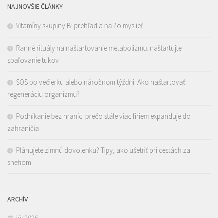
NAJNOVŠIE ČLÁNKY
Vitamíny skupiny B: prehľad a na čo myslieť
Ranné rituály na naštartovanie metabolizmu: naštartujte
spaľovanie tukov
SOS po večierku alebo náročnom týždni: Ako naštartovať
regeneráciu organizmu?
Podnikanie bez hraníc: prečo stále viac firiem expanduje do
zahraničia
Plánujete zimnú dovolenku? Tipy, ako ušetriť pri cestách za
snehom
ARCHÍV