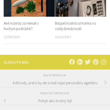
Aké nože by sa nemali v
Bezpečnostná schránka vo
kuchyni postrádať?
vašej domácnosti
12/04/2019
10/12/2017
SLEDUJTE NÁS:
ĎALŠÍ PRÍSPEVOK
4 dôvody, prečo by ste si mali najať personálnu agentúru
PREDOŠLÝ PRÍSPEVOK
Pohyb ako životný štýl