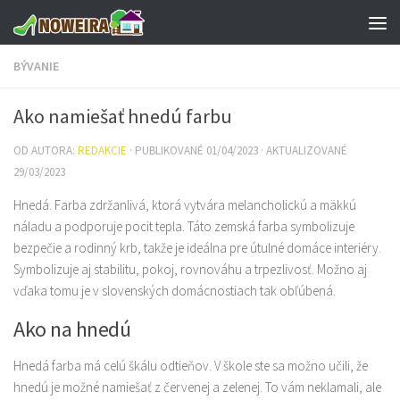
Preskočiť na obsah
BÝVANIE
Ako namiešať hnedú farbu
OD AUTORA:
REDAKCIE
· PUBLIKOVANÉ
01/04/2023
· AKTUALIZOVANÉ
29/03/2023
Hnedá. Farba zdržanlivá, ktorá vytvára melancholickú a mäkkú
náladu a podporuje pocit tepla. Táto zemská farba symbolizuje
bezpečie a rodinný krb, takže je ideálna pre útulné domáce interiéry.
Symbolizuje aj stabilitu, pokoj, rovnováhu a trpezlivosť. Možno aj
vďaka tomu je v slovenských domácnostiach tak obľúbená.
Ako na hnedú
Hnedá farba má celú škálu odtieňov. V škole ste sa možno učili, že
hnedú je možné namiešať z červenej a zelenej. To vám neklamali, ale