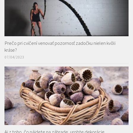
Prečo pri cvičení venovať pozornosť zadočku nielen kvôli
kráse?
07/04/2023
Aj z toho, čo nájdete na záhrade, urobte dekorácie