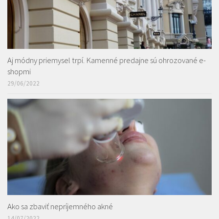
Aj módny priemysel trpí. Kamenné predajne sú ohrozované e-
shopmi
29/06/2022
Ako sa zbaviť nepríjemného akné
14/07/2022