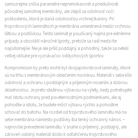
samozrejme znížia parametre nepremokavosti a priedušnosti
pôvodnej samotnej membrány, ale zlepší sa odolnosť voči
poškodeniu, ktorá je daná odolnosťou vrchnej tkaniny. Pri
trojvrstvových laminátoch je membrána umiestnená medzi vrchnou
látkou a podšívkou. Tento laminát je používaný najmä pre extrémne
prípady a obzvlášť náročné športy, pretože sa radí medzi tie
najodolnejšie. Nie je ale príliš poddajný a pohodlný, takže sa neteší
veľkej obľube pre vyznávačov oddychových športov.
Kompromisom by preto mohli byť dvojapolvrstvové lamináty, ktoré
sú na trhu s membránovým oblečením novinkou. Materiál v sebe kĺbi
odolnosť a ochranu s poddajným a príjemným nosením a dobrou
skladnosťou. Je preto ideálnou výbavou na výlety, kedy potrebujete
mať istotu ochrany pred poveternostnými podmienkami, ale aj
pohodlie a istotu, že budete môcť výbavu rýchlo a pohodlne
schovať do batohu. Na rozdiel od trojvrstvového laminátu má na
sebe membrána namiesto podšívky iba tenký ochranný nános. –
najnovšie prevedenie laminátu. V snahe o príjemný, poddajný, ale
zároveň odolný materiál došlo k odľahčeniu trojvrstvového