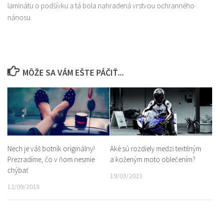
laminátu o podšívku a tá bola nahradená vrstvou ochranného
nánosu.
MÔŽE SA VÁM EŠTE PÁČIŤ...
Aké sú rozdiely medzi textilným
Nech je váš botník originálny!
a koženým moto oblečením?
Prezradíme, čo v ňom nesmie
chýbať
19/03/2023
12/09/2018