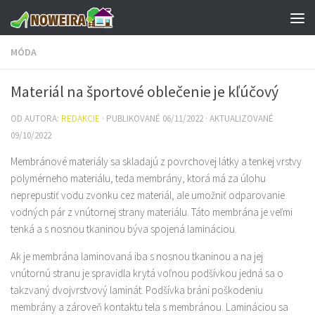
Preskočiť na obsah
MÓDA
Materiál na športové oblečenie je kľúčový
OD AUTORA:
REDAKCIE
· PUBLIKOVANÉ
06/11/2022
· AKTUALIZOVANÉ
09/10/2022
Membránové materiály sa skladajú z povrchovej látky a tenkej vrstvy
polymérneho materiálu, teda membrány, ktorá má za úlohu
neprepustiť vodu zvonku cez materiál, ale umožniť odparovanie
vodných pár z vnútornej strany materiálu. Táto membrána je veľmi
tenká a s nosnou tkaninou býva spojená lamináciou.
Ak je membrána laminovaná iba s nosnou tkaninou a na jej
vnútornú stranu je spravidla krytá voľnou podšívkou jedná sa o
takzvaný dvojvrstvový laminát. Podšívka bráni poškodeniu
membrány a zároveň kontaktu tela s membránou. Lamináciou sa