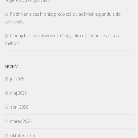
regeneráciu organizmu?
Podnikanie bez hraníc: prečo stále viac firiem expanduje do
zahraničia
Plánujete zimnú dovolenku? Tipy, ako ušetriť pri cestách za
snehom
ARCHÍV
júl 2026
máj 2026
apríl 2026
marec 2026
október 2025