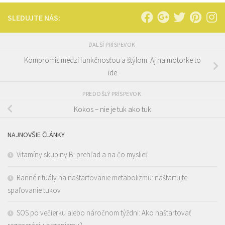
SLEDUJTE NÁS:
ĎALŠÍ PRÍSPEVOK
Kompromis medzi funkčnosťou a štýlom. Aj na motorke to
ide
PREDOŠLÝ PRÍSPEVOK
Kokos – nie je tuk ako tuk
NAJNOVŠIE ČLÁNKY
Vitamíny skupiny B: prehľad a na čo myslieť
Ranné rituály na naštartovanie metabolizmu: naštartujte
spaľovanie tukov
SOS po večierku alebo náročnom týždni: Ako naštartovať