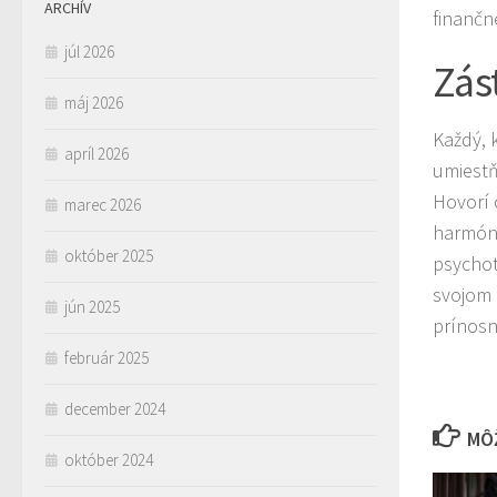
ARCHÍV
finančn
júl 2026
Zás
máj 2026
Každý, k
apríl 2026
umiestňu
Hovorí 
marec 2026
harmóni
október 2025
psychot
svojom 
jún 2025
prínosn
február 2025
december 2024
MÔŽ
október 2024