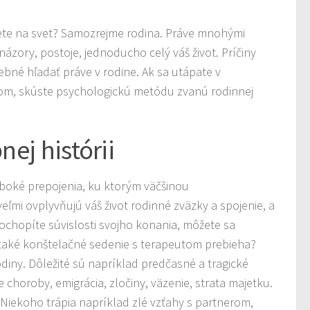
ete na svet? Samozrejme rodina. Práve mnohými
ázory, postoje, jednoducho celý váš život. Príčiny
ebné hľadať práve v rodine. Ak sa utápate v
otom, skúste psychologickú metódu zvanú rodinnej
nej histórii
lboké prepojenia, ku ktorým väčšinou
eľmi ovplyvňujú váš život rodinné zväzky a spojenie, a
Pochopíte súvislosti svojho konania, môžete sa
e také konštelačné sedenie s terapeutom prebieha?
rodiny. Dôležité sú napríklad predčasné a tragické
e choroby, emigrácia, zločiny, väzenie, strata majetku.
. Niekoho trápia napríklad zlé vzťahy s partnerom,