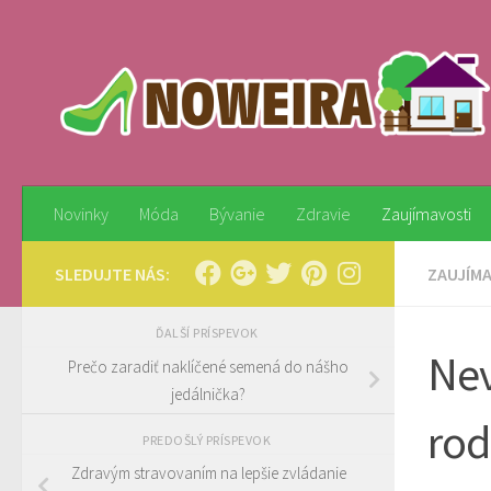
Preskočiť na obsah
Novinky
Móda
Bývanie
Zdravie
Zaujímavosti
SLEDUJTE NÁS:
ZAUJÍM
ĎALŠÍ PRÍSPEVOK
Nev
Prečo zaradiť naklíčené semená do nášho
jedálnička?
rod
PREDOŠLÝ PRÍSPEVOK
Zdravým stravovaním na lepšie zvládanie