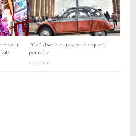
m dostali
POZOR! Vo Francúzsku sa bude jazdiť
íval?
pomalšie
01/12/2018