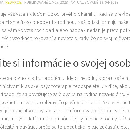
RA:
REDAKCIE
· PUBLIKOVANÉ
27/05/2023
· AKTUALIZOVANÉ
28/04/2023
uje váš vzťah k ľuďom už od prvého okamihu, keď sa prekĺb
iami sme úzko prepojení s rodinou. Naši blízki formujú naše n
e sa vám vo vzťahoch darí alebo naopak nedarí je preto potr
tých vzorkách rokovaní a neviete si rady, čo so svojím živ
ácie.
ite si informácie o svojej osob
te sa rovno k jadru problému. Ide o metódu, ktorá ukáže h
dníctvom klasickej psychoterapie nedospejete. Uvidíte, ako v
 prípade, že sa považujete za človeka na rodine nezávislého. 
pozrieť na svoje problémy, čo je vždy prínosné. Ako vlastn
ed jeho začiatkom by ste sa mali informovať o histórii svojej 
 smrť malých detí, úmrtie pri pôrode, vylúčenie z rodiny, vážn
 dôležitá motivácia, prečo sa terapeutické lekcie zúčastňujete