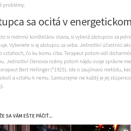
é problémy.
tupca sa ocitá v energetickom
to si rodinnú konšteláciu stavia, si vyberá zástupcov za jedno
je. Vyberiete si aj zástupcu za seba. Jednotliví účastníci akc
o vzťahoch, čo ku komu cítia. Terapeut potom vidí disharmóni
u. Jednotliví členovia rodiny potom nájdu svoje správne mi
erapeut Bert Hellinger (*1925). Ide o zaujímavú metódu, k
okolí a vzťahu k nemu. Samozrejme nie každý je jej stúpenco
ý.
E SA VÁM EŠTE PÁČIŤ...