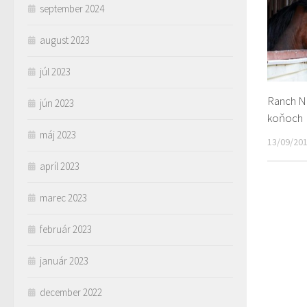
september 2024
august 2023
júl 2023
Ranch N
jún 2023
koňoch
máj 2023
13/09/20
apríl 2023
marec 2023
február 2023
január 2023
december 2022