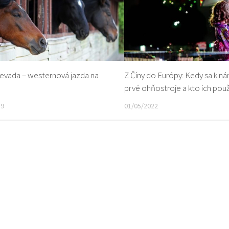
evada – westernová jazda na
Z Číny do Európy: Kedy sa k ná
prvé ohňostroje a kto ich použ
19
01/05/2022