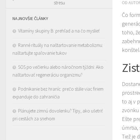
OD AUTO
stresu
Čo form
NAJNOVŠIE ČLÁNKY
generác
Vitamíny skupiny B: prehľad a na čo myslieť
toho, ž
zabehnu
Ranné rituály na naštartovanie metabolizmu:
konštel
naštartujte spaľovanie tukov
Zist
SOS po večierku alebo náročnom týždni: Ako
naštartovať regeneráciu organizmu?
Dostane
Podnikanie bez hraníc: prečo stále viac firiem
prostre
expanduje do zahraničia
to aj v
zvonku 
Plánujete zimnú dovolenku? Tipy, ako ušetriť
Ešte pr
pri cestách za snehom
úmrtia,
Tiež je