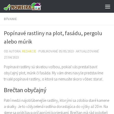
Preskočiť na obsah
BÝVANIE
Popínavé rastliny na plot, fasádu, pergolu
alebo múrik
OD AUTORA:
REDAKCIE
· PUBLIKOVANÉ
05/05/2023
· AKTUALIZOVANÉ
27/04/2023
Popínavé rastliny sú skvelou voľbou, pokiaľ vás prestal baviť
obyčajný plot, múrik či fasáda. My vám dnes navyše predstavíme
trvalé popínavé rastliny, o ktoré sa nemusíte skoro vôbec starať.
Brečtan obyčajný
Patrí medzi najobľúbenejšie rastliny, ktorými sa zdobia staré kamene
a skalky. Je to vždyzelená rastlina dorastajúca do výšky až 20 m. Na
stene sa pridržiava príčapnými korienkami. Brečtan má rád polotieň