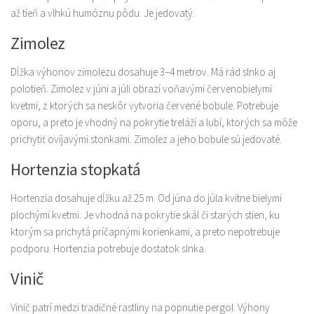
až tieň a vlhkú humóznu pôdu. Je jedovatý.
Zimolez
Dĺžka výhonov zimolezu dosahuje 3–4 metrov. Má rád slnko aj
polotieň. Zimolez v júni a júli obrazí voňavými červenobielymi
kvetmi, z ktorých sa neskôr vytvoria červené bobule. Potrebuje
oporu, a preto je vhodný na pokrytie treláží a lubí, ktorých sa môže
prichytiť ovíjavými stonkami. Zimolez a jeho bobule sú jedovaté.
Hortenzia stopkatá
Hortenzia dosahuje dĺžku až 25 m. Od júna do júla kvitne bielymi
plochými kvetmi. Je vhodná na pokrytie skál či starých stien, ku
ktorým sa prichytá príčapnými korienkami, a preto nepotrebuje
podporu. Hortenzia potrebuje dostatok slnka.
Vinič
Vinič patrí medzi tradičné rastliny na popnutie pergol. Výhony