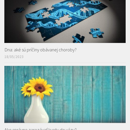
Dna: aké sú príčiny obávanej choroby?
18/05/2023
Ako správne zarezávať kvety do vázy?