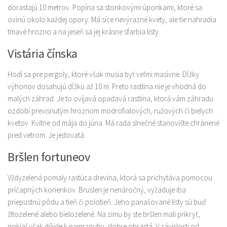
dorastajú 10 metrov. Popína sa stonkovými úponkami, ktoré sa
ovinú okolo každej opory. Má síce nevýrazné kvety, ale tie nahradia
tmavé hrozno a na jeseň sa jej krásne sfarbia listy.
Vistária čínska
Hodí sa pre pergoly, ktoré však musia byť veľmi masívne. Dĺžky
výhonov dosahujú dĺžku až 10 m. Preto rastlina nie je vhodná do
malých záhrad. Je to ovíjavá opadavá rastlina, ktorá vám záhradu
ozdobí previsnutým hroznom modrofialových, ružových či bielych
kvetov. Kvitne od mája do júna. Má rada slnečné stanovište chránené
pred vetrom. Je jedovatá.
Bršlen fortuneov
Vždyzelená pomaly rastúca drevina, ktorá sa prichytáva pomocou
príčapných korienkov. Bruslen je nenáročný, vyžaduje iba
priepustnú pôdu a tieň či polotieň. Jeho panašované listy sú buď
žltozelené alebo bielozelené. Na zimu by ste bršlen mali prikryť,
pokiaľ však dôjde k namrznutiu, dobre obrastá. V závislosti od