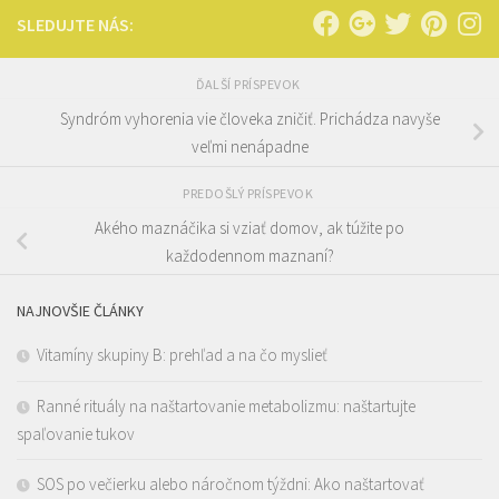
SLEDUJTE NÁS:
ĎALŠÍ PRÍSPEVOK
Syndróm vyhorenia vie človeka zničiť. Prichádza navyše
veľmi nenápadne
PREDOŠLÝ PRÍSPEVOK
Akého maznáčika si vziať domov, ak túžite po
každodennom maznaní?
NAJNOVŠIE ČLÁNKY
Vitamíny skupiny B: prehľad a na čo myslieť
Ranné rituály na naštartovanie metabolizmu: naštartujte
spaľovanie tukov
SOS po večierku alebo náročnom týždni: Ako naštartovať