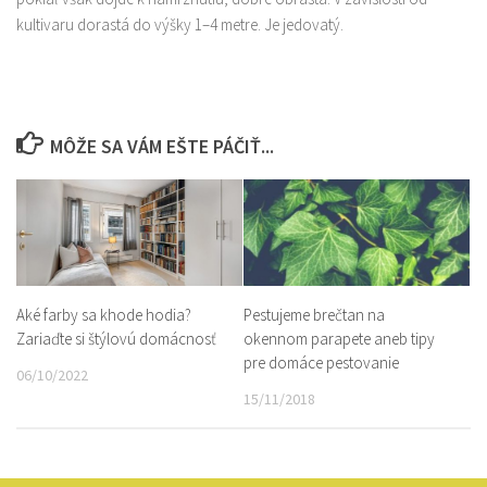
kultivaru dorastá do výšky 1–4 metre. Je jedovatý.
MÔŽE SA VÁM EŠTE PÁČIŤ...
Aké farby sa khode hodia?
Pestujeme brečtan na
Zariaďte si štýlovú domácnosť
okennom parapete aneb tipy
pre domáce pestovanie
06/10/2022
15/11/2018