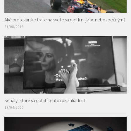
Aké pretekárske trate na svete sa radí k najviac nebezpečným?
31/08/2019
Seriály, ktoré sa oplatí tento rok zhliadnuť
13/04/2020