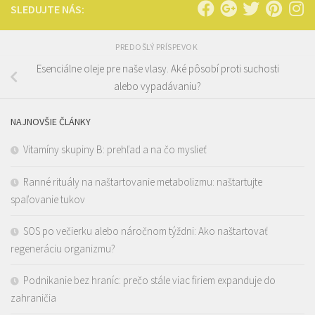
SLEDUJTE NÁS:
PREDOŠLÝ PRÍSPEVOK
Esenciálne oleje pre naše vlasy. Aké pôsobí proti suchosti
alebo vypadávaniu?
NAJNOVŠIE ČLÁNKY
Vitamíny skupiny B: prehľad a na čo myslieť
Ranné rituály na naštartovanie metabolizmu: naštartujte
spaľovanie tukov
SOS po večierku alebo náročnom týždni: Ako naštartovať
regeneráciu organizmu?
Podnikanie bez hraníc: prečo stále viac firiem expanduje do
zahraničia