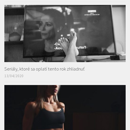
Seriály, ktoré sa oplatí tento rok zhliadnuť
13/04/2020