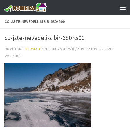
Preskočiť na obsah
CO-JSTE-NEVEDELI-SIBIR-680×500
co-jste-nevedeli-sibir-680×500
OD AUTORA:
REDAKCIE
· PUBLIKOVANÉ
25/07/2019
· AKTUALIZOVANÉ
25/07/2019