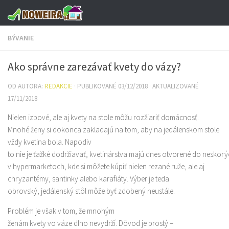
Preskočiť na obsah
BÝVANIE
Ako správne zarezávať kvety do vázy?
OD AUTORA:
REDAKCIE
· PUBLIKOVANÉ
03/12/2018
· AKTUALIZOVANÉ
17/11/2018
Nielen izbové, ale aj kvety na stole môžu rozžiariť domácnosť.
Mnohé ženy si dokonca zakladajú na tom, aby na jedálenskom stole
vždy kvetina bola. Napodiv
to nie je ťažké dodržiavať, kvetinárstva majú dnes otvorené do neskorý
v hypermarketoch, kde si môžete kúpiť nielen rezané ruže, ale aj
chryzantémy, santinky alebo karafiáty. Výber je teda
obrovský, jedálenský stôl môže byť zdobený neustále.
Problém je však v tom, že mnohým
ženám kvety vo váze dlho nevydrží. Dôvod je prostý –