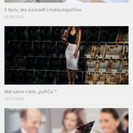
5 tipov, ako si poradiť s malou kúpeľňou
01/05/2023
Aké sukne v lete „pofrčia“?
08/07/2018