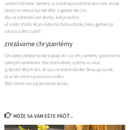
za ktorú míňame. Gerbery sa zrezávajú podobne ako ruže, avšak
šikmý rez nemusí byť tak dlhý. U gerber ide o to,
aby sa odrezala časť stonky, kde je dužina
už vnútri zhnitá. Ak je vnútorná dužina stonky biela, gerbera je
zdravá a dlho vydrží.
zrezávame chryzantémy
Čím ďalej častejšie sa tiež kupujú do váz chryzantémy spoločne so
zelenými santinkami. Obe dve kvetinky vydržia vo váze
aj štrnásť dlhých dní, ak sa o ne dobre staráte. Skracujú sa tak,
že sa len zlomí s pomocou nožíka.
Stačí zlomiť naozaj len kúsok stonky.
MÔŽE SA VÁM EŠTE PÁČIŤ...