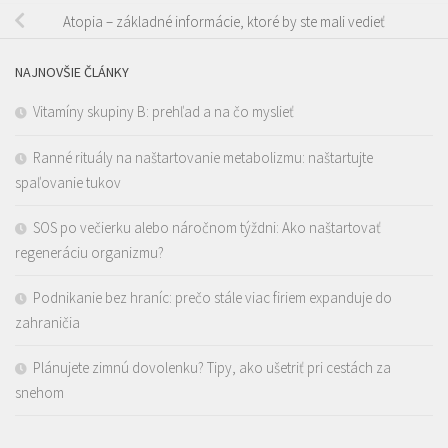
Atopia – základné informácie, ktoré by ste mali vedieť
NAJNOVŠIE ČLÁNKY
Vitamíny skupiny B: prehľad a na čo myslieť
Ranné rituály na naštartovanie metabolizmu: naštartujte
spaľovanie tukov
SOS po večierku alebo náročnom týždni: Ako naštartovať
regeneráciu organizmu?
Podnikanie bez hraníc: prečo stále viac firiem expanduje do
zahraničia
Plánujete zimnú dovolenku? Tipy, ako ušetriť pri cestách za
snehom