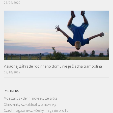
29/04/2020
V žiadnej záhrade rodinného domu nie je žiadna trampolína
03/10/2017
PARTNERS
Moestar.cz
- denní novinky ze světa
Oknovinky.cz
- aktuality a novinky
Czechmagazine.cz
- český magazín pro lidi