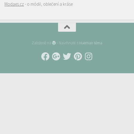
Modaes.cz
- o módě, oblečení a kráse
Založené na
- Navrhnuté s
Hueman téma