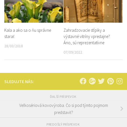
Kala a ako sa o ňu správne
Zahradzovacie stĺpiky a
starať
výstavné vitríny vpredajne?
Áno, sú reprezentatívne
28/03/2018
07/09/2022
SLEDUJTE NÁS:
ĎALŠÍ PRÍSPEVOK
Veľkosériová kovovýroba. Čo si pod týmto pojmom
predstaviť?
PREDOŠLÝ PRÍSPEVOK