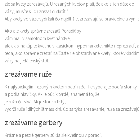
zle sa kvety zarezávajú. U rezaných kvetov platí, že ako si ich dáte do
vázy, musíte si ich zrezať či skrátiť.
Aby kvety vo váze vydržali čo najdlhšie, zrezávajú sa pravidelne a vymi
Ako ale kvety správne zrezať? Poradiť by
vám mali v samotnom kvetinárstve,
ale ak si nakúpite kvetinu v klasickom hypermarkete, nikto neprezradí, 
teda, ako správne zrezať najčastejšie obstarávané kvety, ktoré vkladá
vázy na jedálenský stôl.
zrezávame ruže
K najtypickejším rezaným kvetom patrí ruže. Tie vyberajte podľa stonky
a podľa hlavičky. Ak je púčik tvrdé, znamená to, že
je ruža čerstvá. Ak je stonka tlstý,
vydrží ruže i dlhých štrnásť dní. Čo sa týka zrezávanie, ruža sa zrezáv
zrezávame gerbery
Krásne a pestré gerbery sú ďalšie kvetinou v poradí,