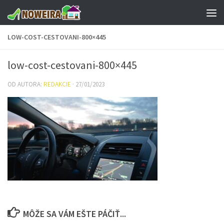
Preskočiť na obsah
LOW-COST-CESTOVANI-800×445
low-cost-cestovani-800×445
OD AUTORA:
REDAKCIE
·
27/01/2023
MÔŽE SA VÁM EŠTE PÁČIŤ...