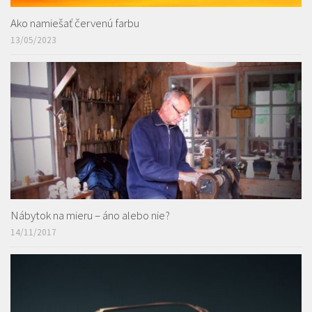
Ako namiešať červenú farbu
13/05/2023
Nábytok na mieru – áno alebo nie?
14/11/2017