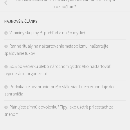
rozpočtom?
NAJNOVŠIE ČLÁNKY
Vitamíny skupiny B: prehľad a na čo myslieť
Ranné rituály na naštartovanie metabolizmu: naštartujte
spaľovanie tukov
SOS po večierku alebo náročnom týždni: Ako naštartovať
regeneráciu organizmu?
Podnikanie bez hraníc: prečo stále viac firiem expanduje do
zahraničia
Plánujete zimnú dovolenku? Tipy, ako ušetriť pri cestách za
snehom