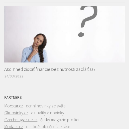
Ako ihneď získať financie bez nutnosti zadĺžiť sa?
24/03/2022
PARTNERS
Moestar.cz
- denní novinky ze světa
Oknovinky.cz
- aktuality a novinky
Czechmagazine.cz
- český magazín pro lidi
Modaes.cz
- o módě, oblečení a kráse