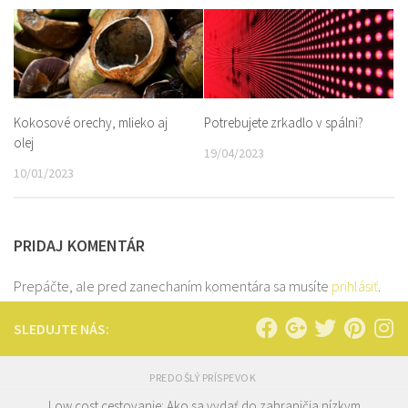
Kokosové orechy, mlieko aj
Potrebujete zrkadlo v spálni?
olej
19/04/2023
10/01/2023
PRIDAJ KOMENTÁR
Prepáčte, ale pred zanechaním komentára sa musíte
prihlásiť
.
SLEDUJTE NÁS:
PREDOŠLÝ PRÍSPEVOK
Low cost cestovanie: Ako sa vydať do zahraničia nízkym