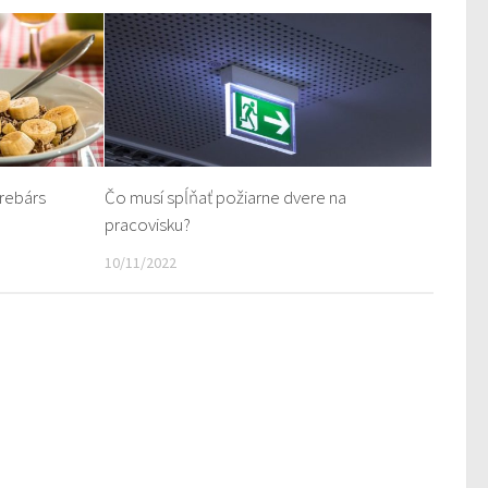
rebárs
Čo musí spĺňať požiarne dvere na
pracovisku?
10/11/2022