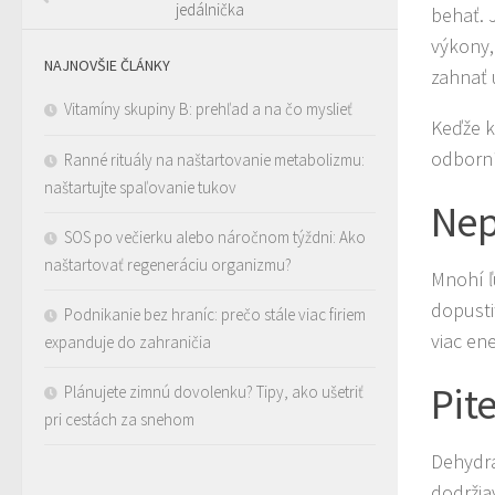
jedálnička
behať. 
výkony,
NAJNOVŠIE ČLÁNKY
zahnať 
Vitamíny skupiny B: prehľad a na čo myslieť
Keďže k
odborní
Ranné rituály na naštartovanie metabolizmu:
naštartujte spaľovanie tukov
Nep
SOS po večierku alebo náročnom týždni: Ako
naštartovať regeneráciu organizmu?
Mnohí ľ
dopusti
Podnikanie bez hraníc: prečo stále viac firiem
viac en
expanduje do zahraničia
Pit
Plánujete zimnú dovolenku? Tipy, ako ušetriť
pri cestách za snehom
Dehydra
dodržia