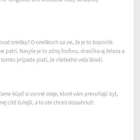
ť oriešky? O orieškoch sa vie, že je to bojovník
patrí. Navyše je to zdroj fosforu, draslíka aj železa a
tomto prípade platí, že všetkého veľa škodí.
čame kúpiť si vonné oleje, ktoré vám prevoňajú byt,
cítiť čulejší, a to ste chceli dosiahnuť!