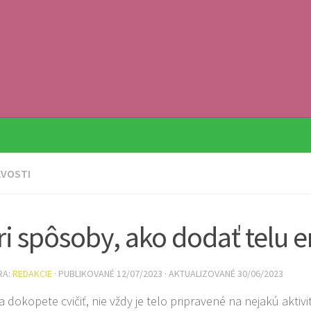
AVOSTI
ri spôsoby, ako dodať telu 
RA:
REDAKCIE
· PUBLIKOVANÉ
12/07/2023
· AKTUALIZOVANÉ
30/06/2023
sa dokopete cvičiť, nie vždy je telo pripravené na nejakú akti