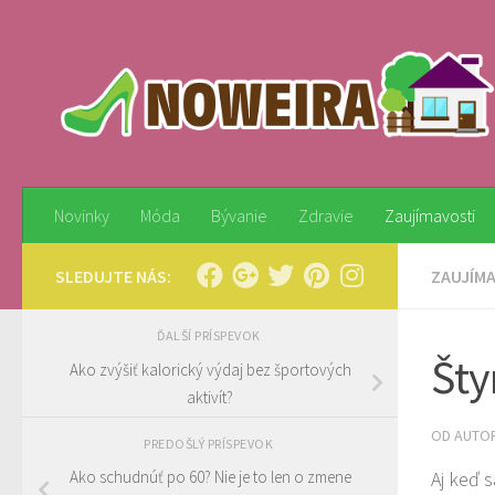
Preskočiť na obsah
Novinky
Móda
Bývanie
Zdravie
Zaujímavosti
SLEDUJTE NÁS:
ZAUJÍM
ĎALŠÍ PRÍSPEVOK
Šty
Ako zvýšiť kalorický výdaj bez športových
aktivít?
OD AUTO
PREDOŠLÝ PRÍSPEVOK
Aj keď 
Ako schudnúť po 60? Nie je to len o zmene