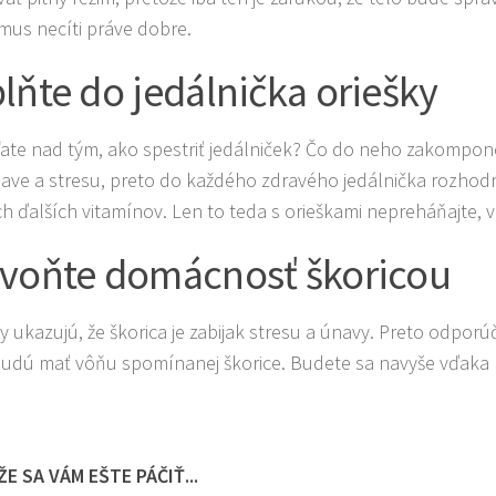
mus necíti práve dobre.
lňte do jedálnička oriešky
ate nad tým, ako spestriť jedálniček? Čo do neho zakomponova
nave a stresu, preto do každého zdravého jedálnička rozhodne 
 ďalších vitamínov. Len to teda s orieškami nepreháňajte, v 
voňte domácnosť škoricou
 ukazujú, že škorica je zabijak stresu a únavy. Preto odporú
budú mať vôňu spomínanej škorice. Budete sa navyše vďaka nej 
E SA VÁM EŠTE PÁČIŤ...