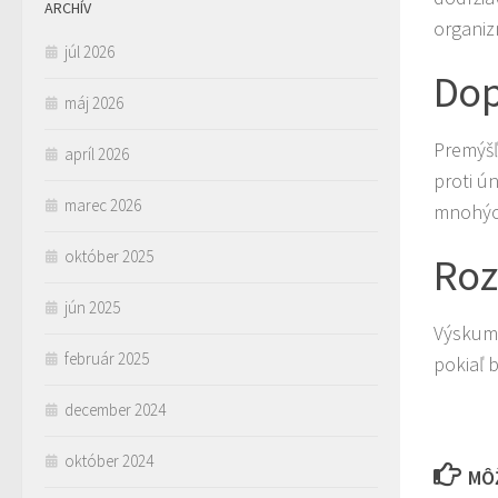
ARCHÍV
organiz
júl 2026
Dop
máj 2026
Premýšľ
apríl 2026
proti ú
marec 2026
mnohých
október 2025
Roz
jún 2025
Výskumy
február 2025
pokiaľ 
december 2024
október 2024
MÔŽ