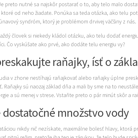
Je preto nutné sa najskôr postarať o to, aby telo malo dost
 ktoré od neho žiadate. Ponúka sa teda otázka, ako telu pot
únavový syndróm, ktorý je problémom drvivej väčšiny z nás.
aždý človek si niekedy kládol otázku, ako telu dodať energiu
ci. Čo vyskúšate ako prvé, ako dodáte telu energiu vy?
reskakujte raňajky, ísť o zákl
udia v zhone nestíhajú raňajkovať alebo raňajky úplne presko
ť. Raňajky sú naozaj základ dňa a mali by sme na to neustále 
ergie a sú menej v strese. Vstaňte preto o pár minút skôr a ra
e dostatočné množstvo vody
táciou nikdy nič nezískate, maximálne bolesť hlavy, ktorá prá
vať pitný režim, pretože iba ten je zárukou, že telo bude sp