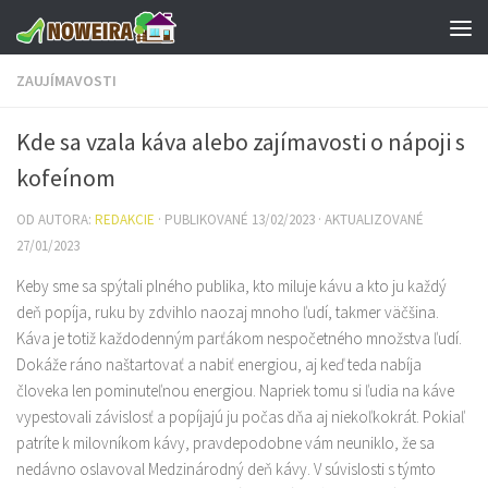
Preskočiť na obsah
ZAUJÍMAVOSTI
Kde sa vzala káva alebo zajímavosti o nápoji s
kofeínom
OD AUTORA:
REDAKCIE
· PUBLIKOVANÉ
13/02/2023
· AKTUALIZOVANÉ
27/01/2023
Keby sme sa spýtali plného publika, kto miluje kávu a kto ju každý
deň popíja, ruku by zdvihlo naozaj mnoho ľudí, takmer väčšina.
Káva je totiž každodenným parťákom nespočetného množstva ľudí.
Dokáže ráno naštartovať a nabiť energiou, aj keď teda nabíja
človeka len pominuteľnou energiou. Napriek tomu si ľudia na káve
vypestovali závislosť a popíjajú ju počas dňa aj niekoľkokrát. Pokiaľ
patríte k milovníkom kávy, pravdepodobne vám neuniklo, že sa
nedávno oslavoval Medzinárodný deň kávy. V súvislosti s týmto