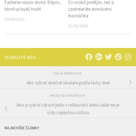
Farbenie vlasov doma: 6 tipov,
Čo urobiť predtým, než si
ktoré sa budú hodiť
zaobstaráte domáceho
maznáčika
02/09/2022
31/01/2022
SLEDUJTE NÁS:
ĎALŠÍ PRÍSPEVOK
Ako vybrať slnečné okuliare podľa farby skiel
PREDOŠLÝ PRÍSPEVOK
Ako si vybrať zdravé jedlo v reštaurácii alebo šalát nie je
vždy najlepšou voľbou
NAJNOVŠIE ČLÁNKY