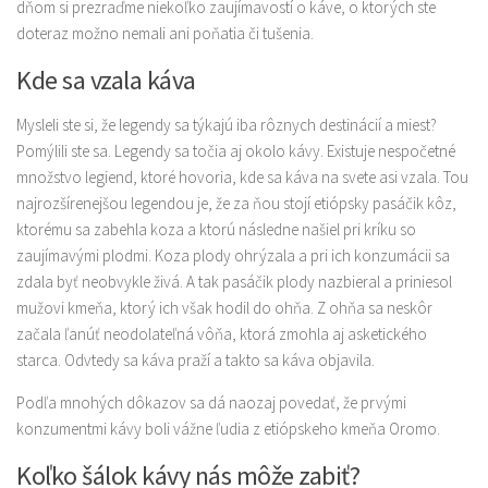
dňom si prezraďme niekoľko zaujímavostí o káve, o ktorých ste
doteraz možno nemali ani poňatia či tušenia.
Kde sa vzala káva
Mysleli ste si, že legendy sa týkajú iba rôznych destinácií a miest?
Pomýlili ste sa. Legendy sa točia aj okolo kávy. Existuje nespočetné
množstvo legiend, ktoré hovoria, kde sa káva na svete asi vzala. Tou
najrozšírenejšou legendou je, že za ňou stojí etiópsky pasáčik kôz,
ktorému sa zabehla koza a ktorú následne našiel pri kríku so
zaujímavými plodmi. Koza plody ohrýzala a pri ich konzumácii sa
zdala byť neobvykle živá. A tak pasáčik plody nazbieral a priniesol
mužovi kmeňa, ktorý ich však hodil do ohňa. Z ohňa sa neskôr
začala ľanúť neodolateľná vôňa, ktorá zmohla aj asketického
starca. Odvtedy sa káva praží a takto sa káva objavila.
Podľa mnohých dôkazov sa dá naozaj povedať, že prvými
konzumentmi kávy boli vážne ľudia z etiópskeho kmeňa Oromo.
Koľko šálok kávy nás môže zabiť?