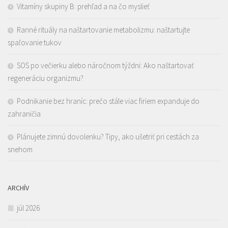
Vitamíny skupiny B: prehľad a na čo myslieť
Ranné rituály na naštartovanie metabolizmu: naštartujte
spaľovanie tukov
SOS po večierku alebo náročnom týždni: Ako naštartovať
regeneráciu organizmu?
Podnikanie bez hraníc: prečo stále viac firiem expanduje do
zahraničia
Plánujete zimnú dovolenku? Tipy, ako ušetriť pri cestách za
snehom
ARCHÍV
júl 2026