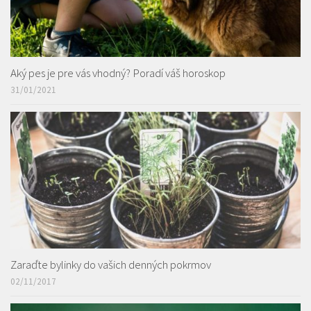
Aký pes je pre vás vhodný? Poradí váš horoskop
31/01/2021
Zaraďte bylinky do vašich denných pokrmov
02/11/2017