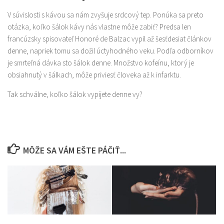
V súvislosti s kávou sa nám zvyšuje srdcový tep. Ponúka sa preto
otázka, koľko šálok kávy nás vlastne môže zabiť? Predsa len
francúzsky spisovateľ Honoré de Balzac vypil až šesťdesiat článkov
denne, napriek tomu sa dožil úctyhodného veku. Podľa odborníkov
je smrteľná dávka sto šálok denne. Množstvo kofeínu, ktorý je
obsiahnutý v šálkach, môže priviesť človeka až k infarktu.
Tak schválne, koľko šálok vypijete denne vy?
MÔŽE SA VÁM EŠTE PÁČIŤ...