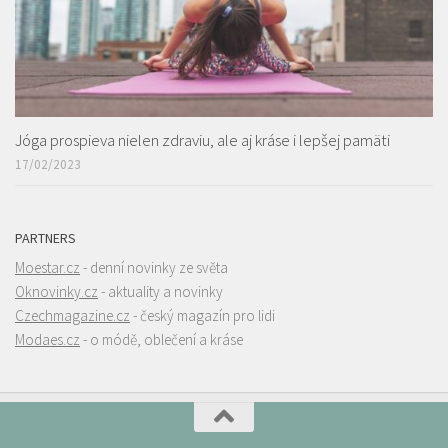
Jóga prospieva nielen zdraviu, ale aj kráse i lepšej pamäti
17/02/2023
PARTNERS
Moestar.cz
- denní novinky ze světa
Oknovinky.cz
- aktuality a novinky
Czechmagazine.cz
- český magazín pro lidi
Modaes.cz
- o módě, oblečení a kráse